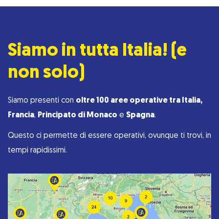
Siamo in tutta Italia! (e
non solo)
Siamo presenti con
oltre 100 aree operative tra Italia,
Francia
,
Principato di Monaco
e
Spagna
.
Questo ci permette di essere operativi, ovunque ti trovi, in
tempi rapidissimi.