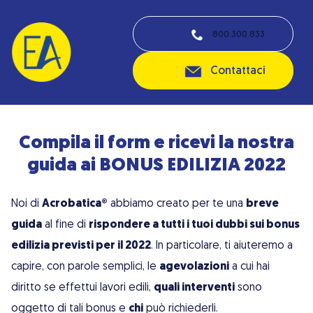
800.300.833
Contattaci
Compila il form e ricevi la nostra
guida ai BONUS EDILIZIA 2022
Noi di
Acrobatica®
abbiamo creato per te una
breve
guida
al fine di
rispondere a tutti i tuoi dubbi sui bonus
edilizia previsti per il 2022
. In particolare, ti aiuteremo a
capire, con parole semplici, le
agevolazioni
a cui hai
diritto se effettui lavori edili,
quali interventi
sono
oggetto di tali bonus e
chi
può richiederli.