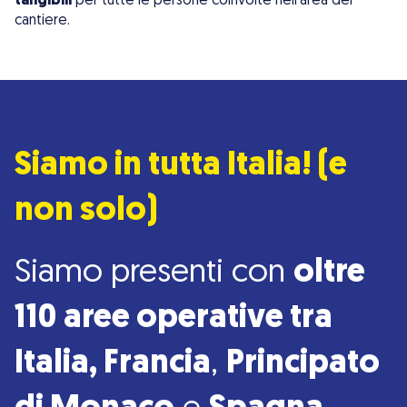
tangibili
per tutte le persone coinvolte nell’area del
cantiere.
Siamo in tutta Italia! (e
non solo)
Siamo presenti con
oltre
110 aree operative tra
Italia, Francia
,
Principato