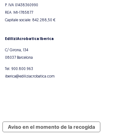
P. IVA 01438360990
REA: MI-1785877
Capitale sociale: 842.288,50 €
EdiliziAcrobatica Iberica
REVISA TUS ELECCIONES DE
COOKIES
COOKIE POLICY
C/ Girona, 134
08037 Barcelona
Tel. 900.800.963
iberica@ediliziacrobatica.com
Aviso en el momento de la recogida