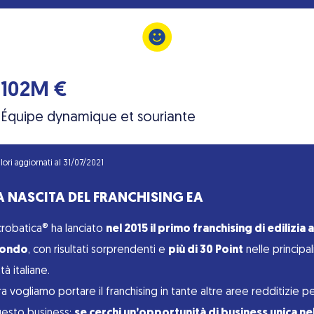
102M €
Équipe dynamique et souriante
lori aggiornati al 31/07/2021
A NASCITA DEL FRANCHISING EA
robatica® ha lanciato
nel 2015 il primo franchising di edilizia a
ondo
, con risultati sorprendenti e
più di 30 Point
nelle principal
ttà italiane.
a vogliamo portare il franchising in tante altre aree redditizie p
esto business:
se cerchi un’opportunità di business unica ne