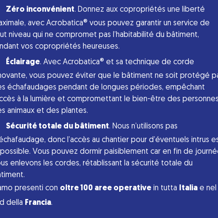
Zéro inconvénient
. Donnez aux copropriétés une liberté
ximale, avec Acrobatica® vous pouvez garantir un service de
ut niveau qui ne compromet pas l’habitabilité du bâtiment,
ndant vos copropriétés heureuses.
Éclairage
. Avec Acrobatica® et sa technique de corde
novante, vous pouvez éviter que le bâtiment ne soit protégé p
s échafaudages pendant de longues périodes, empêchant
accès à la lumière et compromettant le bien-être des personnes
s animaux et des plantes.
Sécurité totale du bâtiment
. Nous n’utilisons pas
échafaudage, donc l’accès au chantier pour d’éventuels intrus e
possible. Vous pouvez dormir paisiblement car en fin de journ
us enlevons les cordes, rétablissant la sécurité totale du
timent.
amo presenti con
oltre 100 aree operative
in tutta
Italia
e nel
d della
Francia
.